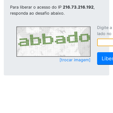
Para liberar o acesso
do IP
216.73.216.192
,
responda ao desafio abaixo.
Digite 
lado no
[trocar imagem]