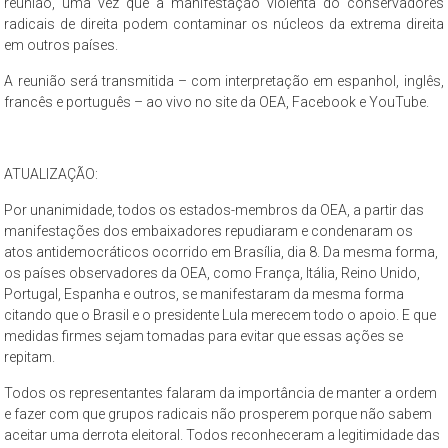
reunião, uma vez que a manifestação violenta do conservadores
radicais de direita podem contaminar os núcleos da extrema direita
em outros países.
A reunião será transmitida – com interpretação em espanhol, inglês,
francês e português – ao vivo no site da OEA, Facebook e YouTube.
ATUALIZAÇÃO:
Por unanimidade, todos os estados-membros da OEA, a partir das
manifestações dos embaixadores repudiaram e condenaram os
atos antidemocráticos ocorrido em Brasília, dia 8. Da mesma forma,
os países observadores da OEA, como França, Itália, Reino Unido,
Portugal, Espanha e outros, se manifestaram da mesma forma
citando que o Brasil e o presidente Lula merecem todo o apoio. E que
medidas firmes sejam tomadas para evitar que essas ações se
repitam.
Todos os representantes falaram da importância de manter a ordem
e fazer com que grupos radicais não prosperem porque não sabem
aceitar uma derrota eleitoral. Todos reconheceram a legitimidade das