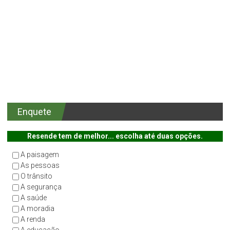
Enquete
Resende tem de melhor... escolha até duas opções.
A paisagem
As pessoas
O trânsito
A segurança
A saúde
A moradia
A renda