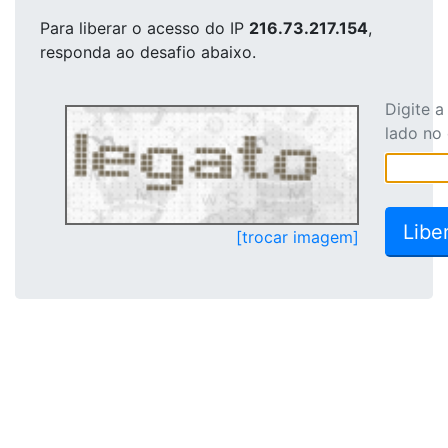
Para liberar o acesso
do IP
216.73.217.154
,
responda ao desafio abaixo.
Digite 
lado no
[trocar imagem]