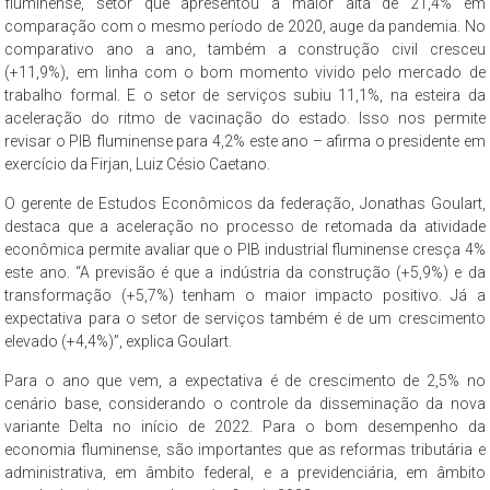
fluminense, setor que apresentou a maior alta de 21,4% em
comparação com o mesmo período de 2020, auge da pandemia. No
comparativo ano a ano, também a construção civil cresceu
(+11,9%), em linha com o bom momento vivido pelo mercado de
trabalho formal. E o setor de serviços subiu 11,1%, na esteira da
aceleração do ritmo de vacinação do estado. Isso nos permite
revisar o PIB fluminense para 4,2% este ano – afirma o presidente em
exercício da Firjan, Luiz Césio Caetano.
O gerente de Estudos Econômicos da federação, Jonathas Goulart,
destaca que a aceleração no processo de retomada da atividade
econômica permite avaliar que o PIB industrial fluminense cresça 4%
este ano. “A previsão é que a indústria da construção (+5,9%) e da
transformação (+5,7%) tenham o maior impacto positivo. Já a
expectativa para o setor de serviços também é de um crescimento
elevado (+4,4%)”, explica Goulart.
Para o ano que vem, a expectativa é de crescimento de 2,5% no
cenário base, considerando o controle da disseminação da nova
variante Delta no início de 2022. Para o bom desempenho da
economia fluminense, são importantes que as reformas tributária e
administrativa, em âmbito federal, e a previdenciária, em âmbito