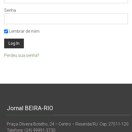
Senha
Lembrar de mim
Perdeu sua senha?
Jornal BEIRA-RIO
Praça Oliveira Botelho, 24 – Centro – Resende/RJ. Cep: 27511-120
Telefone: (24) 99991-3730