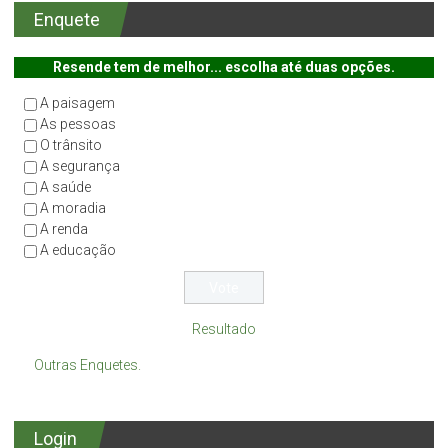
Enquete
Resende tem de melhor... escolha até duas opções.
A paisagem
As pessoas
O trânsito
A segurança
A saúde
A moradia
A renda
A educação
Resultado
Outras Enquetes.
Login