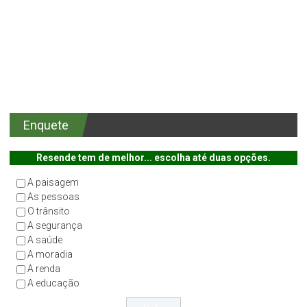
Enquete
Resende tem de melhor... escolha até duas opções.
A paisagem
As pessoas
O trânsito
A segurança
A saúde
A moradia
A renda
A educação