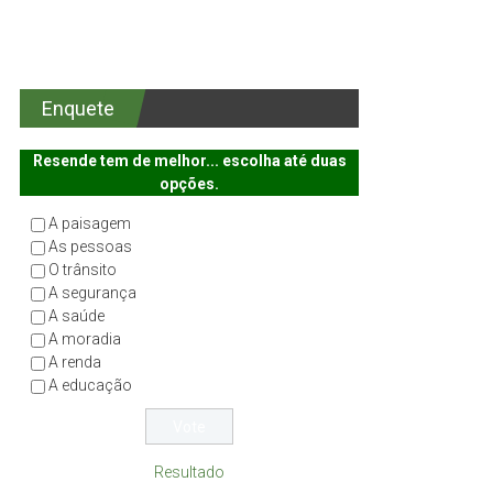
Enquete
Resende tem de melhor... escolha até duas
opções.
A paisagem
As pessoas
O trânsito
A segurança
A saúde
A moradia
A renda
A educação
Resultado