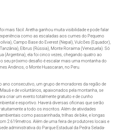
oi mais fácil: Aretha ganhou muita visibilidade e pode falar
 experiência como as escaladas aos cumes do Pequeno
lívia), Campo Base do Everest (Nepal), Vulcões (Equador),
(Tanzânia), Elbrus (Rússia), Monte Roraima (Venezuela). Só
 (Argentina), ela foi cinco vezes, chegando quatro ao
ano seu próximo desafio é escalar mais uma montanha do
mes Andinos, o Monte Huascaran, no Peru.
o ano consecutivo, um grupo de moradores da região de
Mauá e de voluntários, apaixonados pela montanha, se
ra criar um evento totalmente gratuito e de cunho
mbiental e esportivo. Haverá diversas oficinas que serão
ratuitamente a todo os inscritos. Além de atividades
 ambientais como passarinhada, trilhas de bike, e longas
om 2.619metros. Além de uma feira de produtores locais e
sede administrativa do Parque Estadual da Pedra Selada-