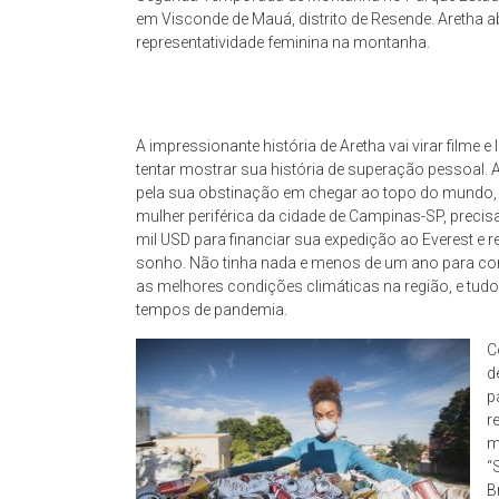
em Visconde de Mauá, distrito de Resende. Aretha ab
representatividade feminina na montanha.
A impressionante história de Aretha vai virar filme e l
tentar mostrar sua história de superação pessoal.
pela sua obstinação em chegar ao topo do mundo,
mulher periférica da cidade de Campinas-SP, precis
mil USD para financiar sua expedição ao Everest e r
sonho. Não tinha nada e menos de um ano para co
as melhores condições climáticas na região, e tud
tempos de pandemia.
C
d
p
r
m
“
B