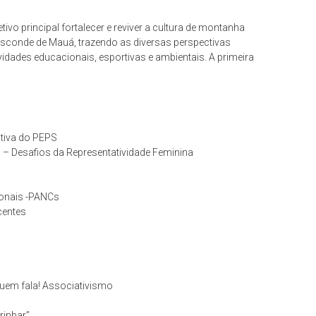
 principal fortalecer e reviver a cultura de montanha
Visconde de Mauá, trazendo as diversas perspectivas
vidades educacionais, esportivas e ambientais. A primeira
ativa do PEPS
– Desafios da Representatividade Feminina
ionais -PANCs
centes
uem fala! Associativismo
inhar”,