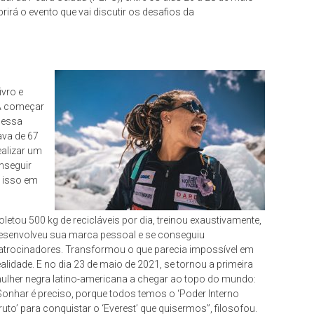
rirá o evento que vai discutir os desafios da
ivro e
 A começar
 essa
ava de 67
ealizar um
nseguir
o isso em
oletou 500 kg de recicláveis por dia, treinou exaustivamente,
esenvolveu sua marca pessoal e se conseguiu
atrocinadores. Transformou o que parecia impossível em
ealidade. E no dia 23 de maio de 2021, se tornou a primeira
ulher negra latino-americana a chegar ao topo do mundo:
Sonhar é preciso, porque todos temos o ‘Poder Interno
ruto’ para conquistar o ‘Everest’ que quisermos”, filosofou.