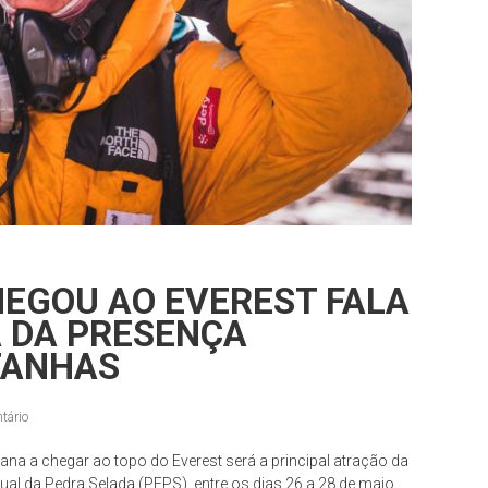
EGOU AO EVEREST FALA
 DA PRESENÇA
TANHAS
tário
cana a chegar ao topo do Everest será a principal atração da
 da Pedra Selada (PEPS), entre os dias 26 a 28 de maio