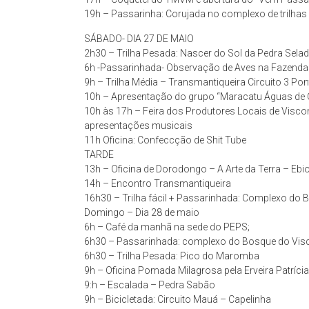
19h – Passarinha: Corujada no complexo de trilha
SÁBADO- DIA 27 DE MAIO
2h30 – Trilha Pesada: Nascer do Sol da Pedra Sela
6h -Passarinhada- Observação de Aves na Fazenda 
9h – Trilha Média – Transmantiqueira Circuito 3 Pon
10h – Apresentação do grupo “Maracatu Águas de 
10h às 17h – Feira dos Produtores Locais de Vis
apresentações musicais
11h Oficina: Confeccção de Shit Tube
TARDE
13h – Oficina de Dorodongo – A Arte da Terra – E
14h – Encontro Transmantiqueira
16h30 – Trilha fácil + Passarinhada: Complexo do
Domingo – Dia 28 de maio
6h – Café da manhã na sede do PEPS;
6h30 – Passarinhada: complexo do Bosque do Vis
6h30 – Trilha Pesada: Pico do Maromba
9h – Oficina Pomada Milagrosa pela Erveira Patrícia
9:h – Escalada – Pedra Sabão
9h – Bicicletada: Circuito Mauá – Capelinha