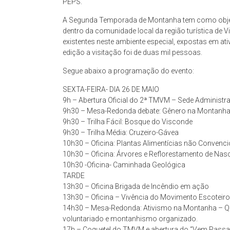
PEPS.
A Segunda Temporada de Montanha tem como objetivo
dentro da comunidade local da região turística de 
existentes neste ambiente especial, expostas em ati
edição a visitação foi de duas mil pessoas.
Segue abaixo a programação do evento:
SEXTA-FEIRA- DIA 26 DE MAIO
9h – Abertura Oficial do 2ª TMVM – Sede Administr
9h30 – Mesa-Redonda debate: Gênero na Montanha 
9h30 – Trilha Fácil: Bosque do Visconde
9h30 – Trilha Média: Cruzeiro-Gávea
10h30 – Oficina: Plantas Alimentícias não Convenc
10h30 – Oficina: Árvores e Reflorestamento de Nas
10h30 -Oficina- Caminhada Geológica
TARDE
13h30 – Oficina Brigada de Incêndio em ação
13h30 – Oficina – Vivência do Movimento Escoteiro
14h30 – Mesa-Redonda: Ativismo na Montanha – Q
voluntariado e montanhismo organizado.
17h – Coquetel do TMVM e abertura do “Vem Passar