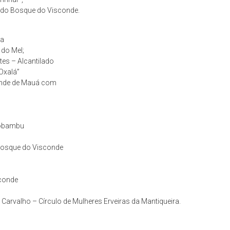
s do Bosque do Visconde.
da
do Mel;
tes – Alcantilado
Oxalá”
conde de Mauá com
biobambu
 Bosque do Visconde
conde
 Carvalho – Círculo de Mulheres Erveiras da Mantiqueira.