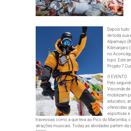
Depois tudo f
de toda sua
Alpamayo (Bo
Kilimanjaro 
no Aconcágua
topo. Este 
Projeto 7 Cu
O EVENTO
Pelo segund
Visconde de 
mobilizam pa
educativo, a
oferecidas g
esportivas e
travessias como a que leva ao Pico do Maromba, c
atrações musicais. Todas as atividades partem da 