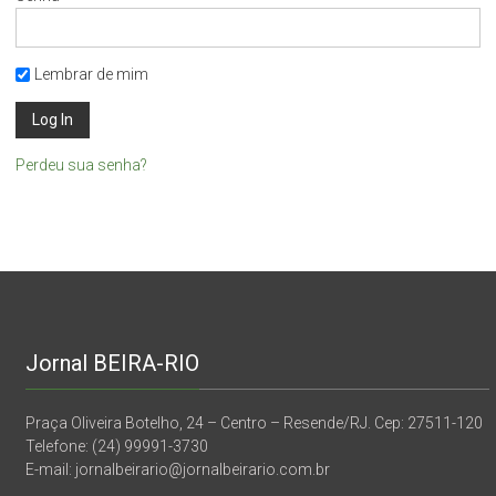
Lembrar de mim
Perdeu sua senha?
Jornal BEIRA-RIO
Praça Oliveira Botelho, 24 – Centro – Resende/RJ. Cep: 27511-120
Telefone: (24) 99991-3730
E-mail: jornalbeirario@jornalbeirario.com.br