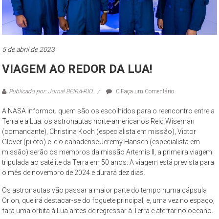
5 de abril de 2023
VIAGEM AO REDOR DA LUA!
Publicado por: Jornal BEIRA-RIO
0 Faça um Comentário
A NASA informou quem são os escolhidos para o reencontro entre a
Terra e a Lua: os astronautas norte-americanos Reid Wiseman
(comandante), Christina Koch (especialista em missão), Victor
Glover (piloto) e e o canadense Jeremy Hansen (especialista em
missão) serão os membros da missão Artemis II, a primeira viagem
tripulada ao satélite da Terra em 50 anos. A viagem está prevista para
o mês de novembro de 2024 e durará dez dias.
Os astronautas vão passar a maior parte do tempo numa cápsula
Orion, que irá destacar-se do foguete principal, e, uma vez no espaço,
fará uma órbita à Lua antes de regressar à Terra e aterrar no oceano.