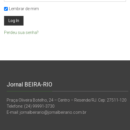
Lembrar de mim
Perdeu sua senha?
Jornal BEIRA-RIO
Praça Oliveira Botelho, 24 – Centro – Resende/RJ. Cep: 27511-120
Telefone: (24) 99991-3730
E-mail: jornalbeirario@jornalbeirario.com.br