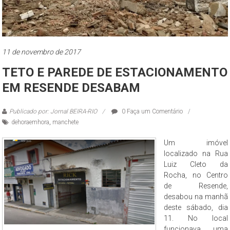
11 de novembro de 2017
TETO E PAREDE DE ESTACIONAMENTO
EM RESENDE DESABAM
Publicado por: Jornal BEIRA-RIO
0 Faça um Comentário
dehoraemhora
,
manchete
Um imóvel
localizado na Rua
Luiz Cleto da
Rocha, no Centro
de Resende,
desabou na manhã
deste sábado, dia
11. No local
funcionava uma