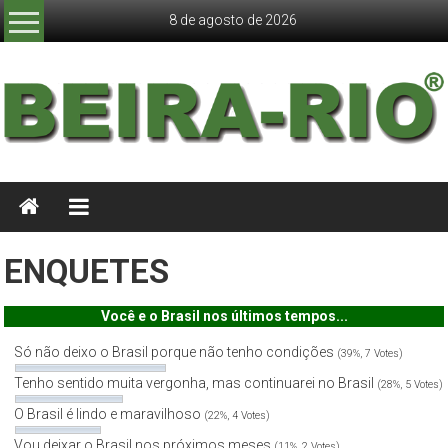
Skip
8 de agosto de 2026
to
content
JORNAL
BEIRA
RIO
ENQUETES
Você e o Brasil nos últimos tempos...
Só não deixo o Brasil porque não tenho condições
(39%, 7 Votes)
Tenho sentido muita vergonha, mas continuarei no Brasil
(28%, 5 Votes)
O Brasil é lindo e maravilhoso
(22%, 4 Votes)
Vou deixar o Brasil nos próximos meses
(11%, 2 Votes)