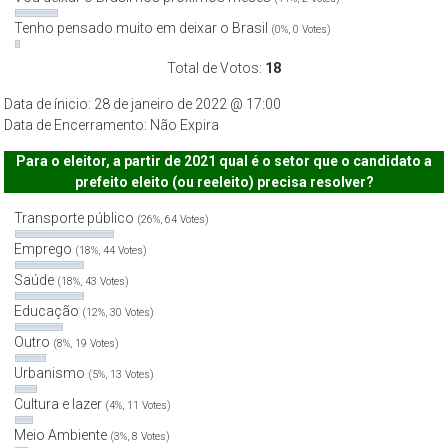
Tenho pensado muito em deixar o Brasil
(0%, 0 Votes)
Total de Votos:
18
Data de ínicio: 28 de janeiro de 2022 @ 17:00
Data de Encerramento: Não Expira
Para o eleitor, a partir de 2021 qual é o setor que o candidato a
prefeito eleito (ou reeleito) precisa resolver?
Transporte público
(26%, 64 Votes)
Emprego
(18%, 44 Votes)
Saúde
(18%, 43 Votes)
Educação
(12%, 30 Votes)
Outro
(8%, 19 Votes)
Urbanismo
(5%, 13 Votes)
Cultura e lazer
(4%, 11 Votes)
Meio Ambiente
(3%, 8 Votes)