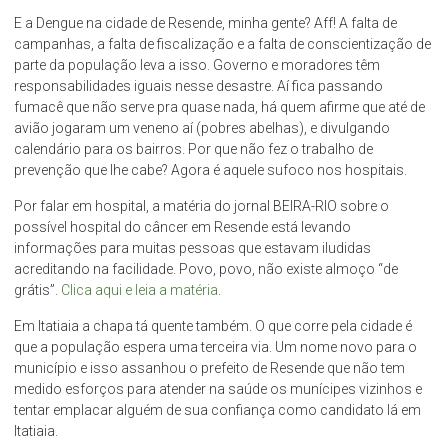
E a Dengue na cidade de Resende, minha gente? Aff! A falta de
campanhas, a falta de fiscalização e a falta de conscientização de
parte da população leva a isso. Governo e moradores têm
responsabilidades iguais nesse desastre. Aí fica passando
fumacê que não serve pra quase nada, há quem afirme que até de
avião jogaram um veneno aí (pobres abelhas), e divulgando
calendário para os bairros. Por que não fez o trabalho de
prevenção que lhe cabe? Agora é aquele sufoco nos hospitais.
Por falar em hospital, a matéria do jornal BEIRA-RIO sobre o
possível hospital do câncer em Resende está levando
informações para muitas pessoas que estavam iludidas
acreditando na facilidade. Povo, povo, não existe almoço “de
grátis”.
Clica aqui e leia a matéria
.
Em Itatiaia a chapa tá quente também. O que corre pela cidade é
que a população espera uma terceira via. Um nome novo para o
município e isso assanhou o prefeito de Resende que não tem
medido esforços para atender na saúde os munícipes vizinhos e
tentar emplacar alguém de sua confiança como candidato lá em
Itatiaia.