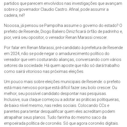
partidos que parecem envolvidos nas investigações que avançam
sobre o governador Claudio Castro. Afinal, pode assumir a
cadeira, né?
Nooosa, já pensou se Pampolha assume o governo do estado? O
prefeito de Resende, Diogo Balieiro Diniz ficará órfão de padrinho e,
pior, verá seu opositor, o vereador Renan Marassi crescer.
Por falar em Renan Marassi, pré-candidato à prefeitura de Resende
em 2024, não se pode negar o amadurecimento político do
vereador que vem costurando alianças, conversando com vários
setores da sociedade. Há quem aposte que não só dará trabalho
como sairá vitorioso nas próximas eleições.
Um pouco mais sobre eleições municipais de Resende: o prefeito
está mais nervoso porque está difícil fazer seu bolo crescer. Ou
melhor, seu possível candidato despontar nas pesquisas.
Inclusive, sua claque começou a adotar as práticas politiqueiras,
de baixo nível mesmo, nas redes sociais. Colocando CCs e
parentes para tentar desqualificar quem eles acreditam podem
atrapalhar seus planos. Tudo farinha do mesmo saco da
empoeirada política de coronéis. Só que agora coronéis digitais.